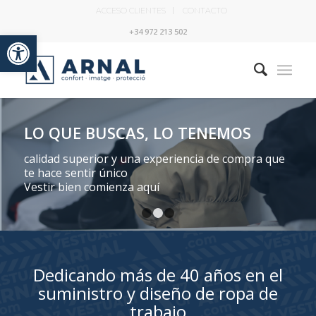
ACCESO CLIENTES
CONTACTO
Abrir barra de herramientas
+34 972 213 502
LO QUE BUSCAS, LO TENEMOS
calidad superior y una experiencia de compra que
te hace sentir único
Vestir bien comienza aquí
1
2
3
Dedicando más de 40 años en el
suministro y diseño de ropa de
trabajo