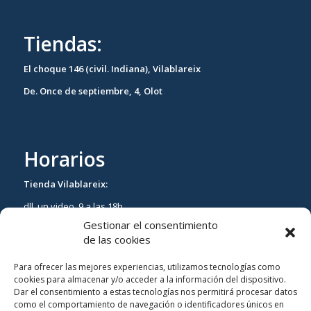
Tiendas:
El choque 146 (civil. Indiana), Vilablareix
De. Once de septiembre, 4, Olot
Horarios
Tienda Vilablareix:
dll. un video. 9 a las 18h.
Gestionar el consentimiento
ds. de 9 a las 13h.
de las cookies
Tienda Olot:
Para ofrecer las mejores experiencias, utilizamos tecnologías como
dll. un video. 10H. a las 18h
cookies para almacenar y/o acceder a la información del dispositivo.
Dar el consentimiento a estas tecnologías nos permitirá procesar datos
Sáb cerrado.
como el comportamiento de navegación o identificadores únicos en