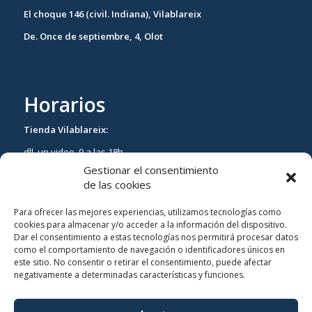
El choque 146 (civil. Indiana), Vilablareix
De. Once de septiembre, 4, Olot
Horarios
Tienda Vilablareix:
dll. un video. 9 a las 18h.
Gestionar el consentimiento
ds. de 9 a las 13h.
de las cookies
Tienda Olot:
Para ofrecer las mejores experiencias, utilizamos tecnologías como
dll. un video. 10H. a las 18h
cookies para almacenar y/o acceder a la información del dispositivo.
Dar el consentimiento a estas tecnologías nos permitirá procesar datos
Sáb cerrado.
como el comportamiento de navegación o identificadores únicos en
este sitio. No consentir o retirar el consentimiento, puede afectar
negativamente a determinadas características y funciones.