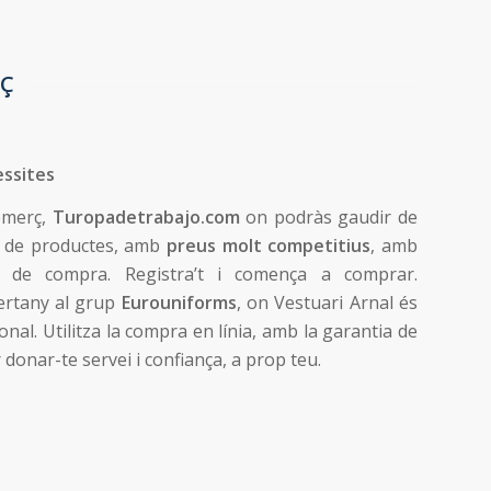
RÇ
essites
comerç,
Turopadetrabajo.com
on podràs gaudir de
ó de productes, amb
preus molt competitius
, amb
 de compra. Registra’t i comença a comprar.
ertany
al
grup
Eurouniforms
, on Vestuari Arnal és
ional. Utilitza la compra en línia, amb la garantia de
 donar-te servei i confiança, a prop teu.