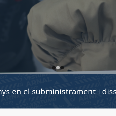
qualitat 
sentir ún
Vestir b
LA NOST
1
2
3
ys en el subministrament i diss