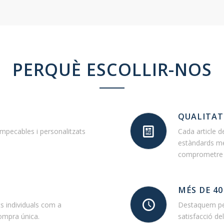
PERQUÈ ESCOLLIR-NOS
QUALITAT
impecables i personalitzats
Cada article d
estàndards més
comprometre e
MÉS DE 40
ts individuals com a
Destaquem per
ompra única.
satisfacció del