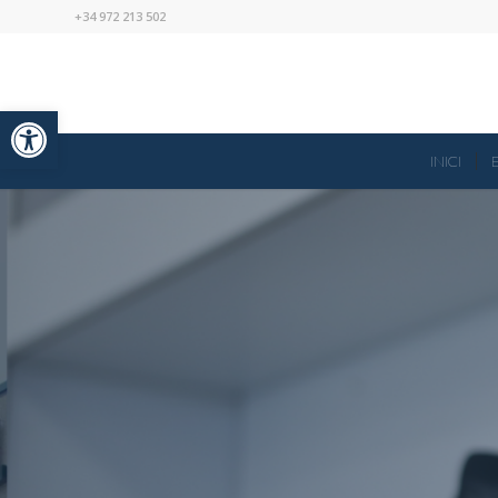
+34 972 213 502
Obre la barra d'eines
INICI