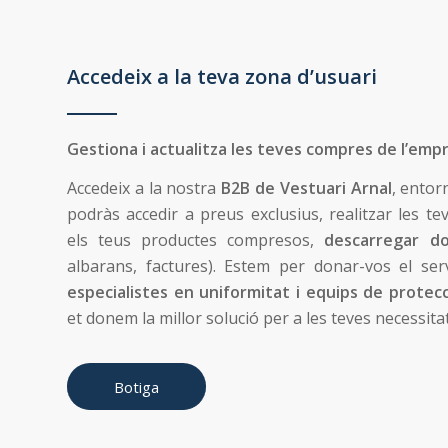
Accedeix a la teva zona d’usuari
Gestiona i actualitza les teves compres de l’emp
Accedeix a la nostra
B2B de Vestuari Arnal
, entor
podràs accedir a preus exclusius, realitzar les te
els teus productes compresos,
descarregar d
albarans, factures). Estem per donar-vos el se
especialistes en uniformitat i equips de protec
et donem la millor solució per a les teves necessitat
Botiga