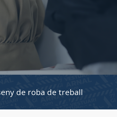
superior i una experiència de compra que et fa
ic
é comença aquí
RA HISTÒRIA
CONTACTA’NS
eny de roba de treball