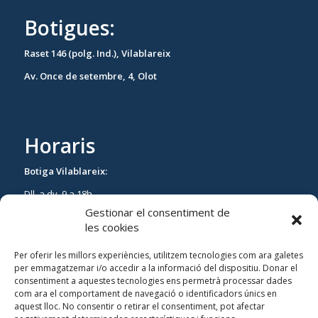
Botigues:
Raset 146 (polg. Ind.), Vilablareix
Av. Once de setembre, 4, Olot
Horaris
Botiga Vilablareix:
Dll. a dv. 9 a 18h.
Gestionar el consentiment de
Ds. de 9 a 13h.
les cookies
Botiga Olot:
Per oferir les millors experiències, utilitzem tecnologies com ara galetes
Dll. a dv. 10h. a 18h
per emmagatzemar i/o accedir a la informació del dispositiu. Donar el
consentiment a aquestes tecnologies ens permetrà processar dades
Ds tancat.
com ara el comportament de navegació o identificadors únics en
aquest lloc. No consentir o retirar el consentiment, pot afectar