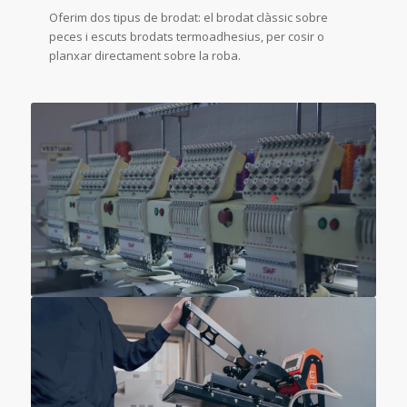
Oferim dos tipus de brodat: el brodat clàssic sobre
peces i escuts brodats termoadhesius, per cosir o
planxar directament sobre la roba.