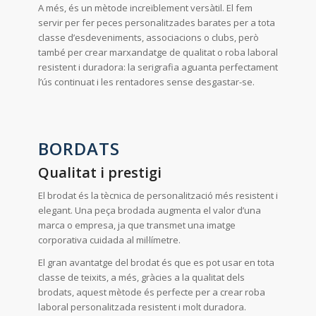
A més, és un mètode increïblement versàtil. El fem
servir per fer peces personalitzades barates per a tota
classe d’esdeveniments, associacions o clubs, però
també per crear marxandatge de qualitat o roba laboral
resistent i duradora: la serigrafia aguanta perfectament
l’ús continuat i les rentadores sense desgastar-se.
BORDATS
Qualitat i prestigi
El brodat és la tècnica de personalització més resistent i
elegant. Una peça brodada augmenta el valor d’una
marca o empresa, ja que transmet una imatge
corporativa cuidada al mil·límetre.
El gran avantatge del brodat és que es pot usar en tota
classe de teixits, a més, gràcies a la qualitat dels
brodats, aquest mètode és perfecte per a crear roba
laboral personalitzada resistent i molt duradora.